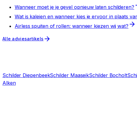
Wanneer moet je je gevel opnieuw laten schilderen?
Wat is kaleien en wanneer kies je ervoor in plaats va
Airless spuiten of rollen: wanneer kiezen wij wat?
Alle adviesartikels
Schilder
Diepenbeek
Schilder
Maaseik
Schilder
Bocholt
Sch
Alken
offerte