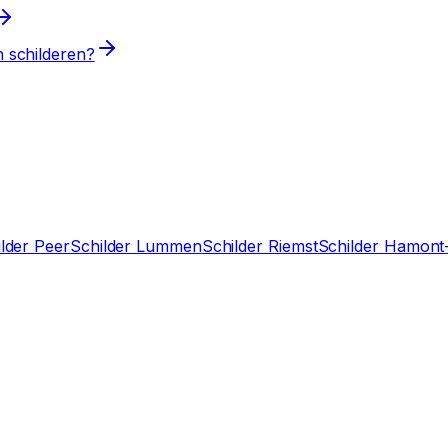
n schilderen?
ilder
Peer
Schilder
Lummen
Schilder
Riemst
Schilder
Hamont