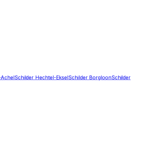
-Achel
Schilder
Hechtel-Eksel
Schilder
Borgloon
Schilder