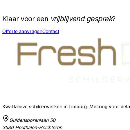
— KUNNEN WIJ U HELPEN?
Klaar voor een
vrijblijvend gesprek
?
Offerte aanvragen
Contact
Kwalitatieve schilderwerken in Limburg
. Met oog voor deta
Guldensporenlaan 50
3530
Houthalen-Helchteren