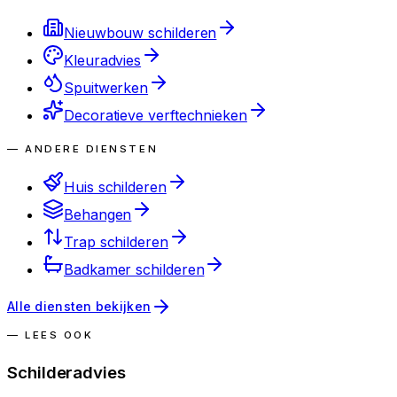
Nieuwbouw schilderen
Kleuradvies
Spuitwerken
Decoratieve verftechnieken
— ANDERE DIENSTEN
Huis schilderen
Behangen
Trap schilderen
Badkamer schilderen
Alle diensten bekijken
— LEES OOK
Schilderadvies