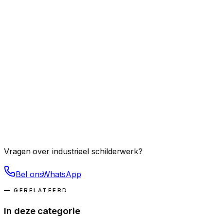
Grote oppervlakken & hoge plafonds
01
Hoogwerkers tot 25 meter
02
Industriële, chemisch-bestendige verven
03
Vloerlijnen en markeringen
04
Planning rond productie
05
Raamcontracten voor onderhoud
06
— DIRECT CONTACT
Vragen over
industrieel schilderwerk
?
Bel ons
WhatsApp
— GERELATEERD
In deze categorie